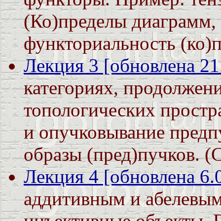
(Ко)пределы диаграмм,
функториальность (ко)пр
Лекция 3 [обновлена 21
категориях, продолжен
топологических простра
и опучковывание предп
образы (пред)пучков. (См.
Лекция 4 [обновлена 6.
аддитивным и абелевым
инъективные объекты. 