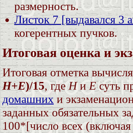
размерность.
Листок 7 [выдавался 3 
когерентных пучков.
Итоговая оценка и эк
Итоговая отметка вычисл
H
+
E
)/15
, где
H
и
E
суть п
домашних
и экзаменацион
заданных обязательных з
100*[число всех (включа