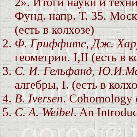
2». Итоги науки и техни
Фунд. напр. Т. 35. Мос
(есть в колхозе)
Ф. Гриффитс, Дж. Хар
геометрии. I,II (есть в к
С. И. Гельфанд, Ю.И.М
алгебры, I. (есть в колхо
B. Iversen
. Cohomology o
C. A. Weibel
. An Introdu